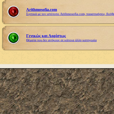
Arithmosofia.com
Σχετικά με τον ιστότοπο Arithmosofia.com, παρατηρήσεις, βοήθ
Γενικώς και Αορίστως
Θέματα που δεν ανήκουν σε κάποια άλλη κατηγορία
by marne