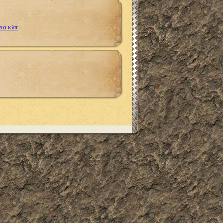
εια κλπ