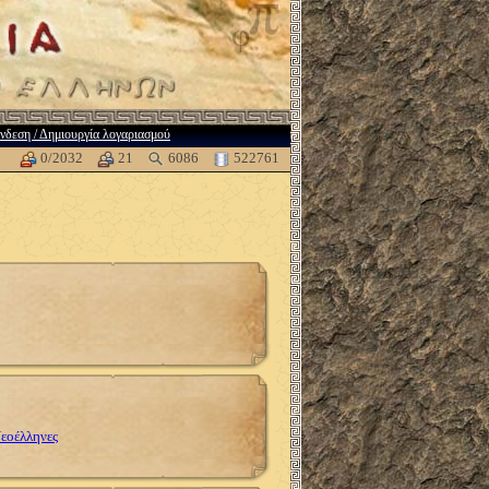
νδεση / Δημιουργία λογαριασμού
0/2032
21
6086
522761
Νεοέλληνες