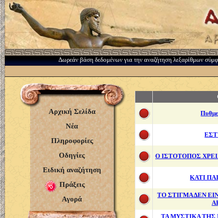
Δωρεάν βάση δεδομένων για την αναζήτηση λεξαρίθμων σύμ
Αρχική Σελίδα
Πυθμε
Νέα
ΕΣΤ
Πληροφορίες
Οδηγίες
Ο ΙΣΤΟΤΟΠΟΣ ΧΡΕΙ
Ειδική αναζήτηση
ΚΑΤΙ ΠΑ
Πράξεις
ΤΟ ΣΤΙΓΜΑ ΔΕΝ Ε
Αγορά
Α
ΤΑ ΜΥΣΤΙΚΑ ΤΗΣ