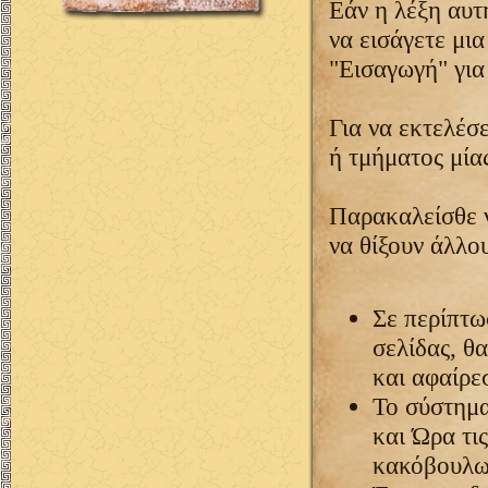
Εάν η λέξη αυτ
να εισάγετε μι
"Εισαγωγή" για
Για να εκτελέσ
ή τμήματος μία
Παρακαλείσθε ν
να θίξουν άλλο
Σε περίπτω
σελίδας, θ
και αφαίρε
Το σύστημα
και Ώρα τι
κακόβουλων