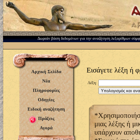
Δωρεάν βάση δεδομένων για την αναζήτηση λεξαρίθμων σύμ
Εισάγετε λέξη ή 
Αρχική Σελίδα
Νέα
Λέξη:
Πληροφορίες
Οδηγίες
Ειδική αναζήτηση
*Χρησιμοποιήστ
Πράξεις
μιας λέξης ή μ
Αγορά
υπάρχουν αποθ